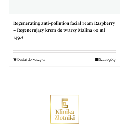
Regenerating anti-pollution facial ream Raspberry
– Regenerujący krem do twarzy Malina 60 ml
149
zł
Dodaj do koszyka
Szczegóły