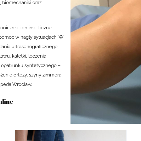
u, biomechaniki oraz
nicznie i online. Liczne
 pomoc w nagły sytuacjach. W
ania ultrasonograficznego,
awu, kaletki, leczenia
 opatrunku syntetycznego –
ożenie ortezy, szyny zimmera,
topeda Wrocław.
nline