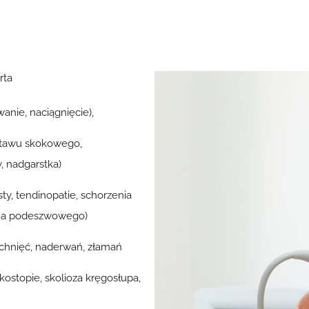
rta
anie, naciągnięcie),
stawu skokowego,
, nadgarstka)
sty, tendinopatie, schorzenia
ęgna podeszwowego)
chnięć, naderwań, złamań
kostopie, skolioza kręgosłupa,