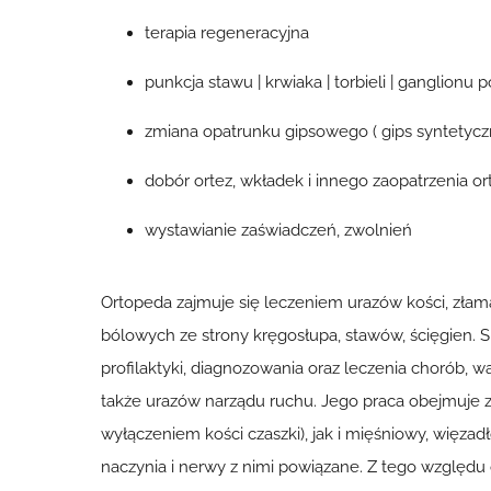
terapia regeneracyjna
punkcja stawu | krwiaka | torbieli | ganglionu 
zmiana opatrunku gipsowego ( gips syntetycz
dobór ortez, wkładek i innego zaopatrzenia 
wystawianie zaświadczeń, zwolnień
Ortopeda zajmuje się leczeniem urazów kości, złam
bólowych ze strony kręgosłupa, stawów, ścięgien. Sp
profilaktyki, diagnozowania oraz leczenia chorób, 
także urazów narządu ruchu. Jego praca obejmuje z
wyłączeniem kości czaszki), jak i mięśniowy, więza
naczynia i nerwy z nimi powiązane. Z tego względ