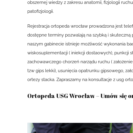
obszernej wiedzy z zakresu anatomii, fizjologii ruch
patofizjologii.
Rejestracja ortopeda wrocław prowadzona jest telefo
dostępne terminy pozwalają na szybką i skuteczną
naszym gabinecie istnieje możliwość wykonania bad
wiskosuplementacji ( iniekcji dostaowych), punkcji st
zachowawczego chorzeń narządu ruchu ( założenie
tzw gips lekki), usunięcia opatrunku gipsowego, zał
ortezy stacka. Zapraszamy na konsultacje z usg or
Ortopeda USG Wrocław – Umów się o