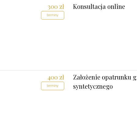
300 zł
Konsultacja online
terminy
400 zł
Założenie opatrunku 
syntetycznego
terminy