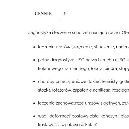
CENNIK
Diagnostyka i leczenie schorzeń narządu ruchu. Ofe
leczenie urazów (skręcenie, stłuczenie, naderw
pełna diagnostyka USG narządu ruchu (USG 
kolanowego, ramiennego, łokcia, biodra, stopy
choroby przeciążeniowe (łokieć tenisisty, golfi
stożka rotatorów, zapalenie achillesa, rozci
leczenie zachowawcze urazów skrętnych, zwi
wad i deformacji postawy ciała, kończyn ( płas
koślawość, szpotawość kolan)