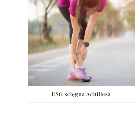
USG ścięgna Achillesa