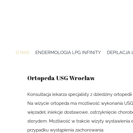
Przejdź
do
zawartości
O NAS
ENDERMOLOGIA LPG INFINITY
DEPILACJA
Ortopeda USG Wrocław
Konsultacja lekarza specjalisty z dziedziny ortopedii
Na wizycie ortopeda ma możliwość wykonania USG s
więzadeł, iniekcje dostawowe, ostrzyknięcie choro
sterydem. Możliwość w trakcie wizyty wystawienia e
przypadku wystąpienia zachorowania.