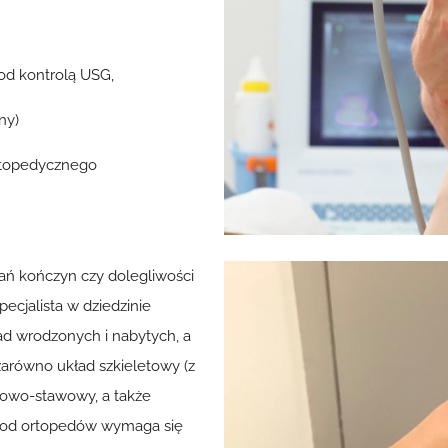
pod kontrolą USG,
ny)
ortopedycznego
ań kończyn czy dolegliwości
ecjalista w dziedzinie
wad wrodzonych i nabytych, a
arówno układ szkieletowy (z
dłowo-stawowy, a także
u od ortopedów wymaga się