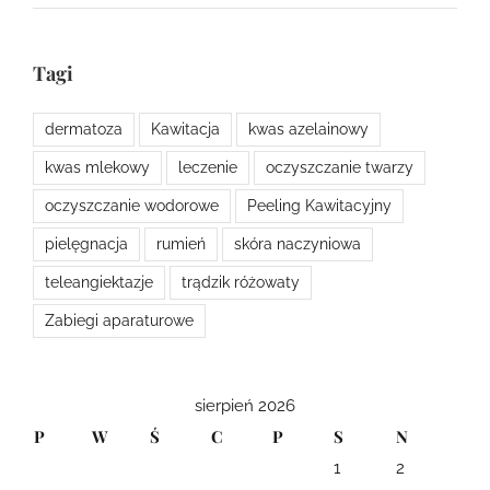
Tagi
dermatoza
Kawitacja
kwas azelainowy
kwas mlekowy
leczenie
oczyszczanie twarzy
oczyszczanie wodorowe
Peeling Kawitacyjny
pielęgnacja
rumień
skóra naczyniowa
teleangiektazje
trądzik różowaty
Zabiegi aparaturowe
sierpień 2026
P
W
Ś
C
P
S
N
1
2