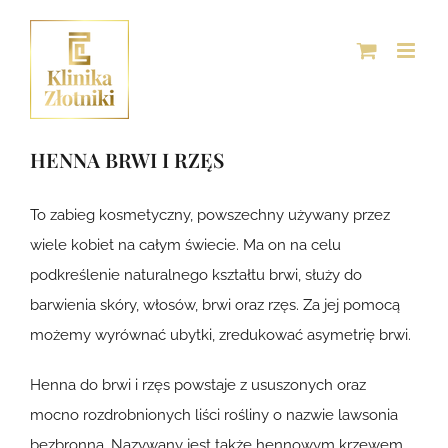
Przejdź
do
zawartości
HENNA BRWI I RZĘS
To zabieg kosmetyczny, powszechny używany przez
wiele kobiet na całym świecie. Ma on na celu
podkreślenie naturalnego kształtu brwi, służy do
barwienia skóry, włosów, brwi oraz rzęs. Za jej pomocą
możemy wyrównać ubytki, zredukować asymetrię brwi.
Henna do brwi i rzęs powstaje z ususzonych oraz
mocno rozdrobnionych liści rośliny o nazwie lawsonia
bezbronna. Nazywany jest także hennowym krzewem.