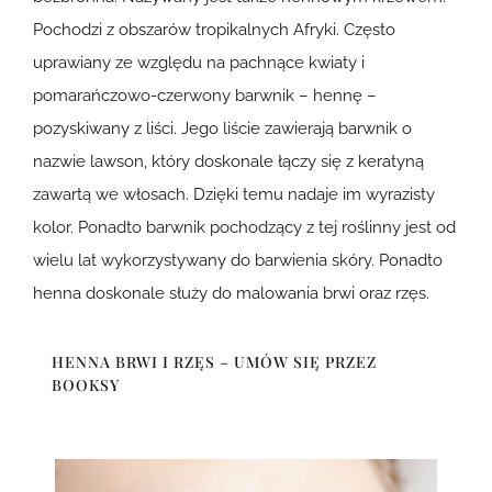
Pochodzi z obszarów tropikalnych Afryki. Często
uprawiany ze względu na pachnące kwiaty i
pomarańczowo-czerwony barwnik – hennę –
pozyskiwany z liści. Jego liście zawierają barwnik o
nazwie lawson, który doskonale łączy się z keratyną
zawartą we włosach. Dzięki temu nadaje im wyrazisty
kolor. Ponadto barwnik pochodzący z tej roślinny jest od
wielu lat wykorzystywany do barwienia skóry. Ponadto
henna doskonale służy do malowania brwi oraz rzęs.
HENNA BRWI I RZĘS – UMÓW SIĘ PRZEZ
BOOKSY