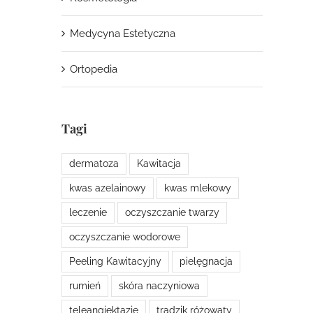
Medycyna Estetyczna
Ortopedia
Tagi
dermatoza
Kawitacja
kwas azelainowy
kwas mlekowy
leczenie
oczyszczanie twarzy
oczyszczanie wodorowe
Peeling Kawitacyjny
pielęgnacja
rumień
skóra naczyniowa
teleangiektazje
trądzik różowaty