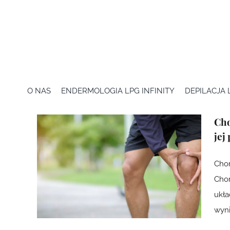
Przejdź
do
zawartości
O NAS
ENDERMOLOGIA LPG INFINITY
DEPILACJA
Cho
jej
Chor
Chor
ukła
wyni