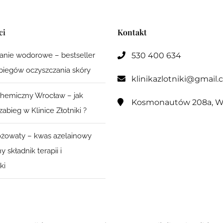
ci
Kontakt
anie wodorowe – bestseller
530 400 634

biegów oczyszczania skóry
klinikazlotniki@gmail

chemiczny Wrocław – jak
Kosmonautów 208a, W

abieg w Klinice Złotniki ?
różowaty – kwas azelainowy
y składnik terapii i
ki