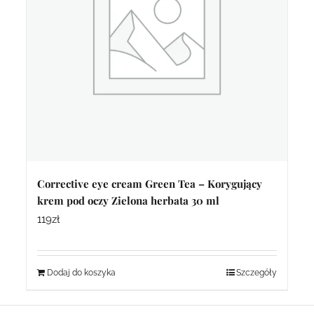
Corrective eye cream Green Tea – Korygujący
krem pod oczy Zielona herbata 30 ml
119
zł
Dodaj do koszyka
Szczegóły