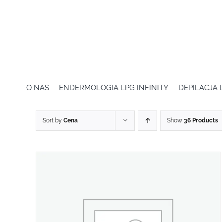
Przejdź
do
zawartości
O NAS
ENDERMOLOGIA LPG INFINITY
DEPILACJA
Sort by
Cena
Show
36 Products