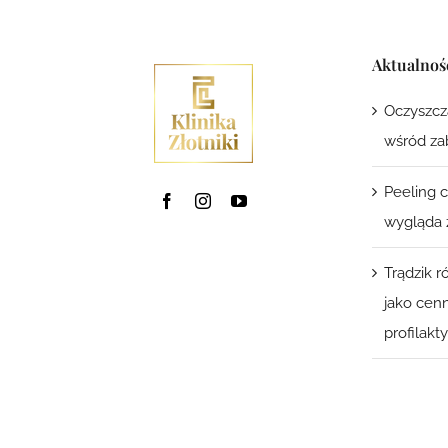
Aktualnoś
Oczyszcz
wśród za
Peeling 
wygląda z
Trądzik 
jako cenn
profilakty